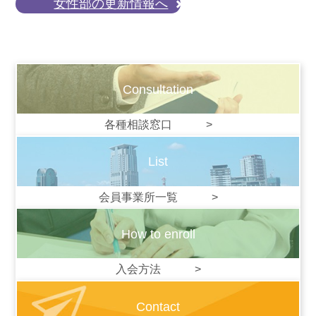
女性部の更新情報へ
Consultation
各種相談窓口 >
List
会員事業所一覧 >
How to enroll
入会方法 >
Contact