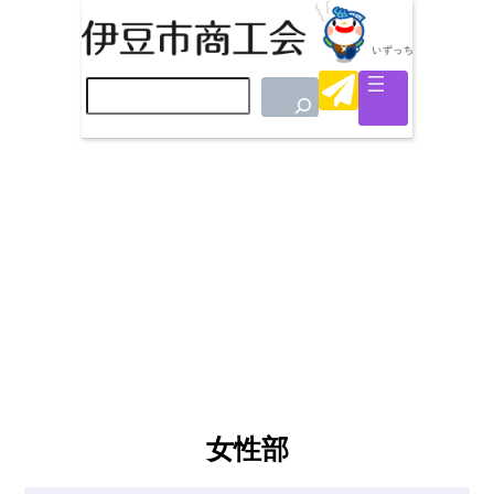
検
索
女性部