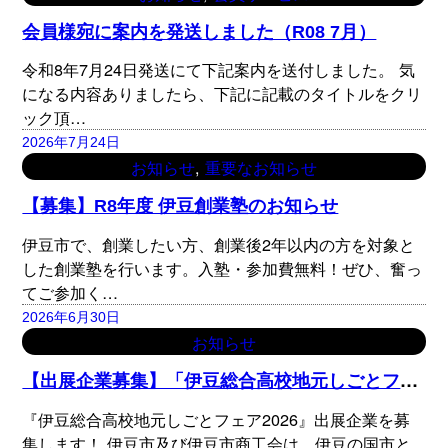
会員様宛に案内を発送しました（R08 7月）
令和8年7月24日発送にて下記案内を送付しました。 気
になる内容ありましたら、下記に記載のタイトルをクリ
ック頂…
2026年7月24日
, 
お知らせ
重要なお知らせ
【募集】R8年度 伊豆創業塾のお知らせ
伊豆市で、創業したい方、創業後2年以内の方を対象と
した創業塾を行います。入塾・参加費無料！ぜひ、奮っ
てご参加く…
2026年6月30日
お知らせ
【
出展企業募集】「伊豆総合高校地元しごとフェア2026」出展企業募集
『伊豆総合高校地元しごとフェア2026』出展企業を募
集します！ 伊豆市及び伊豆市商工会は、伊豆の国市と