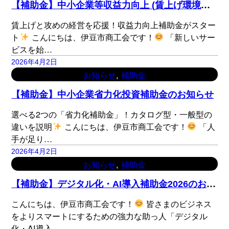
【
補助金】中小企業等収益力向上 (賃上げ環境整備)事業費補助金のお知らせ
賃上げと攻めの経営を応援！収益力向上補助金がスター
ト
こんにちは、伊豆市商工会です！
「新しいサー
ビスを始…
2026年4月2日
, 
お知らせ
補助金
【補助金】中小企業省力化投資補助金のお知らせ
選べる2つの「省力化補助金」！カタログ型・一般型の
違いを説明
こんにちは、伊豆市商工会です！
「人
手が足り…
2026年4月2日
, 
お知らせ
補助金
【
補助金】デジタル化・AI導入補助金2026のお知らせ
こんにちは、伊豆市商工会です！
皆さまのビジネス
をよりスマートにするための強力な助っ人「デジタル
化・AI導入…