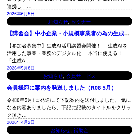
連携し、…
2026年6月5日
, 
お知らせ
セミナー
【
講習会】中小企業・小規模事業者の為の生成AI活用講習会
【参加者募集中】生成AI活用講習会開催！ 生成AIを
活用した事業・業務のデジタル化 本当に使える！
「生成A…
2026年5月8日
, 
お知らせ
会員サービス
会員様宛に案内を発送しました（R08 5月）
令和8年5月1日発送にて下記案内を送付しました。 気に
なる内容ありましたら、下記に記載のタイトルをクリッ
ク頂き…
2026年4月2日
, 
お知らせ
補助金