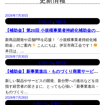
2026年7月30日
, 
お知らせ
補助金
【
補助金】第20回 小規模事業者持続化補助金のご案内
新商品開発や店舗PRを応援！「小規模事業者持続化補
助金」のご案内
こんにちは、伊豆市商工会です！
本日は、…
2026年7月30日
, 
お知らせ
補助金
【
補助金】新事業進出・ものづくり商業サービス補助金のご案内
新しい製品やサービスの開発、新分野への進出などを目
指す経営者の皆さまに、とっても心強い「新事業進出・
ものづくり…
2026年7月28日
, 
お知らせ
会員サービス