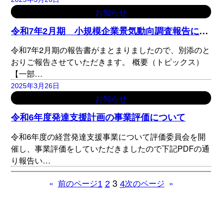
お知らせ
令
和7年2月期 小規模企業景気動向調査報告について
令和7年2月期の報告書がまとまりましたので、別添のと
おりご報告させていただきます。 概要（トピックス）
【一部…
2025年3月26日
お知らせ
令和6年度発達支援計画の事業評価について
令和6年度の経営発達支援事業について評価委員会を開
催し、事業評価をしていただきましたので下記PDFの通
り報告い…
3
«
»
1
2
4
前のページ
次のページ