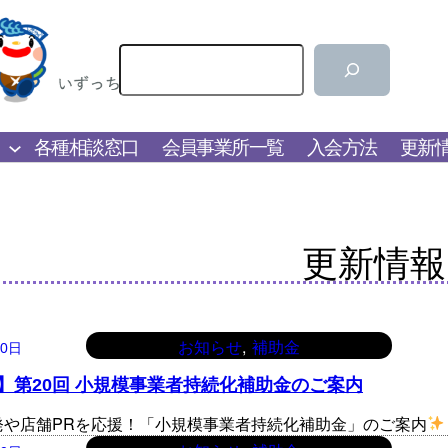
検
索
各種相談窓口
会員事業所一覧
入会方法
更新
更新情報
, 
お知らせ
補助金
30日
】第20回 小規模事業者持続化補助金のご案内
発や店舗PRを応援！「小規模事業者持続化補助金」のご案内