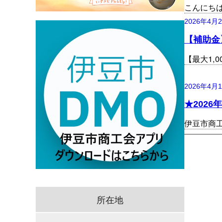
こんにち
2026年4月
【補助金
【最大1,
2026年4月
★202
伊豆市商
所在地