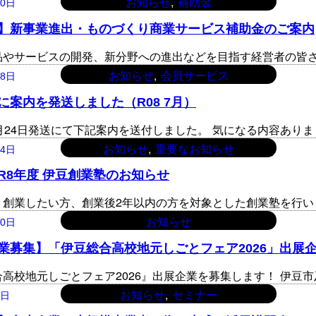
, 
お知らせ
補助金
30日
】新事業進出・ものづくり商業サービス補助金のご案内
品やサービスの開発、新分野への進出などを目指す経営者の皆
, 
お知らせ
会員サービス
28日
に案内を発送しました（R08 7月）
7月24日発送にて下記案内を送付しました。 気になる内容あり
, 
お知らせ
重要なお知らせ
24日
R8年度 伊豆創業塾のお知らせ
、創業したい方、創業後2年以内の方を対象とした創業塾を行い
お知らせ
30日
業募集】「伊豆総合高校地元しごとフェア2026」出展
合高校地元しごとフェア2026』出展企業を募集します！ 伊豆
, 
お知らせ
セミナー
5日