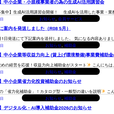
】中小企業・小規模事業者の為の生成AI活用講習会
募集中】生成AI活用講習会開催！ 生成AIを活用した事業・
, 
お知らせ
会員サービス
8日
に案内を発送しました（R08 5月）
5月1日発送にて下記案内を送付しました。 気になる内容あり
, 
お知らせ
補助金
2日
】中小企業等収益力向上 (賃上げ環境整備)事業費補助
攻めの経営を応援！収益力向上補助金がスタート
こんにちは
, 
お知らせ
補助金
2日
】中小企業省力化投資補助金のお知らせ
つの「省力化補助金」！カタログ型・一般型の違いを説明
こ
, 
お知らせ
補助金
2日
】デジタル化・AI導入補助金2026のお知らせ