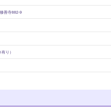
修善寺882-9
休有り）
m