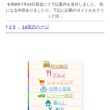
令和8年7月24日発送にて下記案内を送付しました。 気
になる内容ありましたら、下記に記載のタイトルをクリ
ック頂…
1
…
次のページ
2
3
14
宿泊施設
グルメ
ショッピング
日帰り温泉
レジャー施設
暮らし
創る