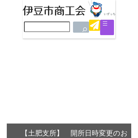
検
索
【土肥支所】 開所日時変更のお